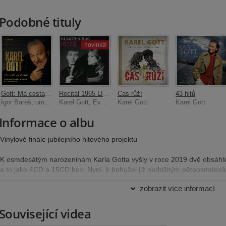
Podobné tituly
novinka
Gott: Má cesta za štěstím
Recitál 1965 LIVE
Čas růží
43 hitů
Igor Bareš, umělá inteligence hlasem Karla Gotta
Karel Gott, Eva Pilarová
Karel Gott
Karel Gott
Informace o albu
Vinylové finále jubilejního hitového projektu
K osmdesátým narozeninám Karla Gotta vyšly v roce 2019 dvě obsáhlé
a to jako 4CD a 15CD box. Nyní, k bohužel již nedožitým pětaosmdesá
fotografií ze skvělé série záběrů Lenky Hatašové, je tu 2LP, nabízející
zobrazit více informací
z mnoha stovek nahrávek výsledné necelé tři desítky je velmi složitý úk
dispozici předchozí, ještě samotným Gottem posvěcenou, širší sestav
Související videa
(1964) až po závěrečnou novou verzi songu Jdi za štěstím (2019, resp
natočenou jako jeho vůbec poslední píseň, je to přehlídka hitových me