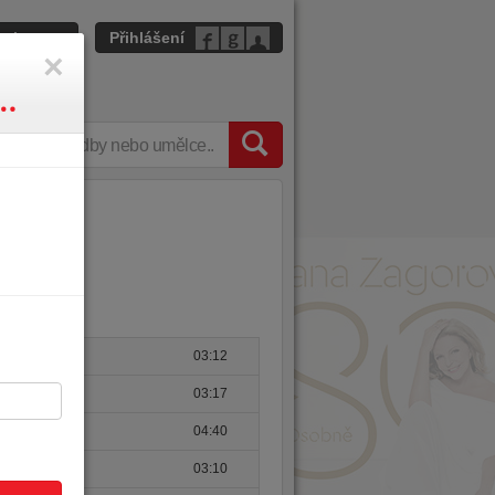
gistrace
Přihlášení
Close
×
z nejlepšího 1964-2019
9
03:12
03:17
04:40
03:10