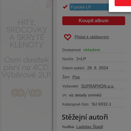
Fyzické LP
789 Kč
Koupit album
Přidat k oblíbeným
skladem
Dostupnost:
2×LP
Nosiče:
28. 6. 2024
Datum vydání:
Pop
Žánr:
SUPRAPHON a.s.
Vydavatel:
viz detaily snímků
(P)
SU 6932-1
Katalogové číslo:
Stěžejní autoři
hudba:
Ladislav Štaidl