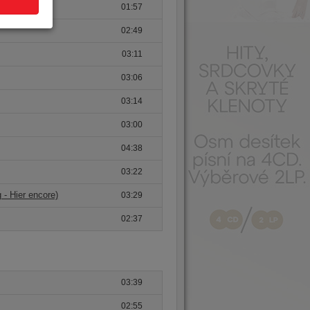
01:57
02:49
03:11
03:06
03:14
03:00
04:38
03:22
- Hier encore)
03:29
02:37
03:39
02:55