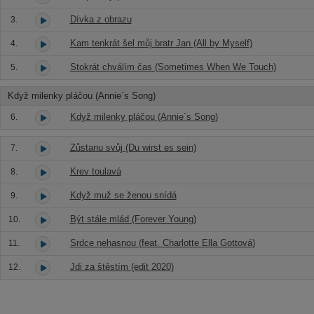
Dívka z obrazu
3.
Kam tenkrát šel můj bratr Jan (All by Myself)
4.
Stokrát chválím čas (Sometimes When We Touch)
5.
Když milenky pláčou (Annie´s Song)
Když milenky pláčou (Annie´s Song)
6.
Zůstanu svůj (Du wirst es sein)
7.
Krev toulavá
8.
Když muž se ženou snídá
9.
Být stále mlád (Forever Young)
10.
Srdce nehasnou (feat. Charlotte Ella Gottová)
11.
Jdi za štěstím (edit 2020)
12.