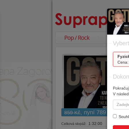
Pop / Rock
Vážná h
Vybert
Fyzic
Cena:
Dokon
Pokračuj
V násled
, nyní 789 Kč
859 Kč
Souh
1:32:00
Celková stopáž: