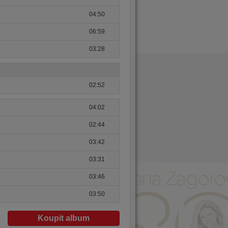
04:50
06:59
03:28
02:52
04:02
02:44
03:42
03:31
03:46
03:50
Koupit album