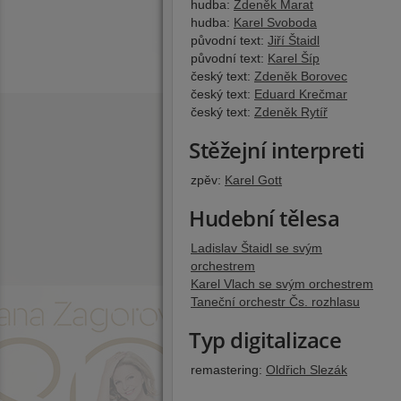
hudba:
Zdeněk Marat
hudba:
Karel Svoboda
původní text:
Jiří Štaidl
původní text:
Karel Šíp
český text:
Zdeněk Borovec
český text:
Eduard Krečmar
český text:
Zdeněk Rytíř
Stěžejní interpreti
zpěv:
Karel Gott
Hudební tělesa
Ladislav Štaidl se svým
orchestrem
Karel Vlach se svým orchestrem
Taneční orchestr Čs. rozhlasu
Typ digitalizace
remastering:
Oldřich Slezák