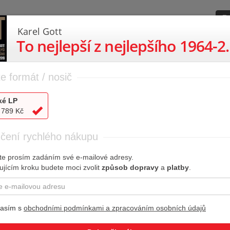
Re
Karel Gott
To nejlepší 
udba
Mluvené slovo
Film
e formát / nosič
ké LP
Karel Gott
 789 Kč
To nejlepší z nejlepšího 1964-201
čení rychlého nákupu
LP 1
te prosím zadáním své e-mailové adresy.
Měsíční řeka (Moon River)
1.
ujícím kroku budete moci zvolit
způsob dopravy
a
platby
.
Tam, kde šumí proud
2.
Oči sněhem zaváté
3.
lasím s
obchodními podmínkami a zpracováním osobních údajů
Dotýkat se hvězd
4.