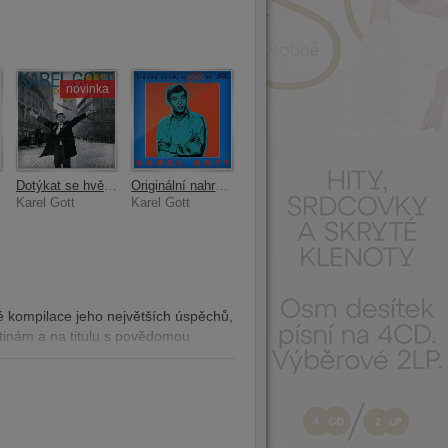
novinka
Dotýkat se hvězd
Originální nahrávky ze 60 let
Karel Gott
Karel Gott
 kompilace jeho největších úspěchů,
tinám a na titulu s povědomou
 celkem šestadvacet písniček. Vybírat
ol, ale zkušený Miloš Skalka měl k
u nahrávek. Od úvodní Měsíční řeky
. edit 2020), Karlem Gottem
lodií pro zcela mimořádný hlas. Tak