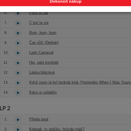
Dokončit nákup
Trezor
5.
Pošli to dál
6.
C´est la vie
7.
Bum, bum, bum
8.
Čas růží (Delilah)
9.
Lady Carneval
10.
Hej, páni konšelé
11.
Láska bláznivá
12.
Když jsem já byl tenkrát kluk (Yesterday When I Was Young 
13.
Kávu si osladím
14.
LP 2
Přijela pouť
1.
Kdepak, ty ptáčku, hnízdo máš?
2.